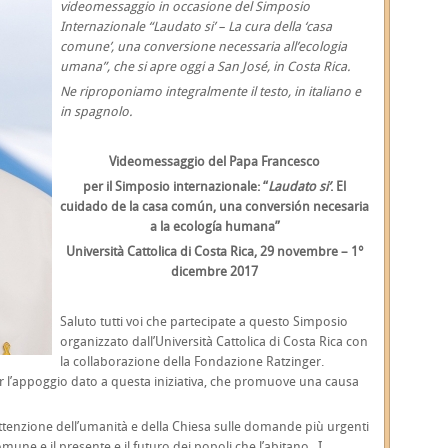
videomessaggio in occasione del Simposio
Internazionale “Laudato si’ – La cura della ‘casa
comune’, una conversione necessaria all’ecologia
umana”, che si apre oggi a San José, in Costa Rica.
Ne riproponiamo integralmente il testo, in italiano e
in spagnolo.
Videomessaggio del Papa Francesco
per il Simposio internazionale: “
Laudato si’
. El
cuidado de la casa común, una conversión necesaria
a la ecología humana”
Università Cattolica di Costa Rica, 29 novembre – 1°
dicembre 2017
Saluto tutti voi che partecipate a questo Simposio
organizzato dall’Università Cattolica di Costa Rica con
la collaborazione della Fondazione Ratzinger.
er l’appoggio dato a questa iniziativa, che promuove una causa
ttenzione dell’umanità e della Chiesa sulle domande più urgenti
mune e il presente e il futuro dei popoli che l’abitano. I