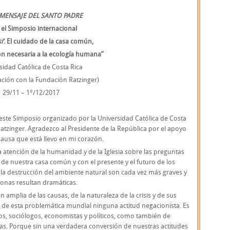
MENSAJE DEL SANTO PADRE
 el Simposio internacional
i’
. El cuidado de la casa común,
n necesaria a la ecología humana”
sidad Católica de Costa Rica
ación con la Fundación Ratzinger)
29/11 – 1°/12/2017
este Simposio organizado por la Universidad Católica de Costa
atzinger. Agradezco al Presidente de la República por el apoyo
causa que está llevo en mi corazón.
 atención de la humanidad y de la Iglesia sobre las preguntas
de nuestra casa común y con el presente y el futuro de los
la destrucción del ambiente natural son cada vez más graves y
sonas resultan dramáticas.
n amplia de las causas, de la naturaleza de la crisis y de sus
te de esta problemática mundial ninguna actitud negacionista. Es
cos, sociólogos, economistas y políticos, como también de
as. Porque sin una verdadera conversión de nuestras actitudes