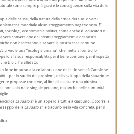
aturale sono sempre più gravi e le conseguenze sulla vita delle
pia delle cause, della natura della crisi e dei suoi diversi
 problematica mondiale alcun atteggiamento negazionista. E’
ti, sociologi, economisti e politici, come anche di educatori e
a vera conversione dei nostri atteggiamenti e dei nostri
cniche non basteranno a salvare la nostra casa comune.
, ci vuole una “ecologia umana”, che metta al centro lo
pello alla sua responsabilità per il bene comune, per il rispetto
che Dio ci ha affidato.
 forte impulso alla collaborazione delle Università Cattoliche
aibi – per lo studio dei problemi, dello sviluppo della situazione
gerire proposte concrete, al fine di suscitare una più viva
une non solo nelle singole persone, ma anche nelle comunità
iglie.
’enciclica
Laudato si’
è un appello a tutti e a ciascuno. Occorre la
messaggio della
Laudato si’
e tradurlo nella vita concreta, per il
dica.