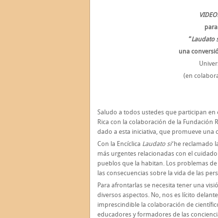
VIDEO
para
“
Laudato s
una conversió
Univer
(en colabor
Saludo a todos ustedes que participan en 
Rica con la colaboración de la Fundación R
dado a esta iniciativa, que promueve una 
Con la Encíclica
Laudato si’
he reclamado la
más urgentes relacionadas con el cuidado 
pueblos que la habitan. Los problemas de 
las consecuencias sobre la vida de las per
Para afrontarlas se necesita tener una visió
diversos aspectos. No, nos es lícito delan
imprescindible la colaboración de científi
educadores y formadores de las concienci