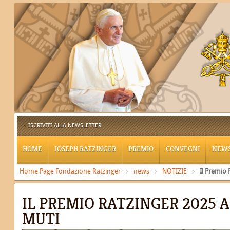
ISCRIVITI ALLA NEWSLETTER
HOME
JOSEPH RATZINGER
PREMIO
CONVEGNI
NEW
Home Page Fondazione Ratzinger
news
NOTIZIE
Il Premio 
IL PREMIO RATZINGER 2025 
MUTI