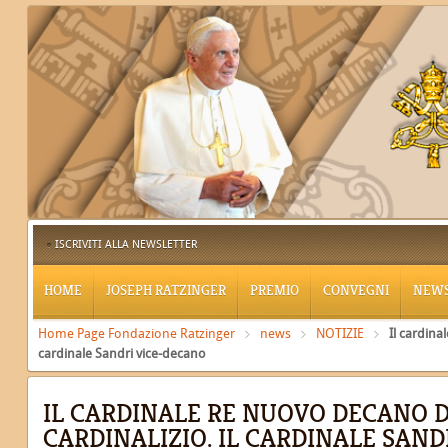
ISCRIVITI ALLA NEWSLETTER
HOME
JOSEPH RATZINGER
PREMIO
CONVEGNI
NEW
Home Page Fondazione Ratzinger
news
NOTIZIE
Il cardina
cardinale Sandri vice-decano
IL CARDINALE RE NUOVO DECANO D
CARDINALIZIO. IL CARDINALE SAN