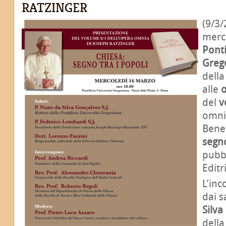
RATZINGER
(9/3/
merc
Ponti
Greg
della
alle
o
del
v
omnia
Bene
segno
pubbl
Editr
L’inc
dai s
Silva
della