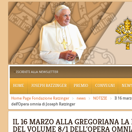
ISCRIVITI ALLA NEWSLETTER
HOME
JOSEPH RATZINGER
PREMIO
CONVEGNI
NEW
Home Page Fondazione Ratzinger
news
NOTIZIE
Il 16 marz
dell’Opera omnia di Joseph Ratzinger
IL 16 MARZO ALLA GREGORIANA LA
DEL VOLUME 8/1 DELL’OPERA OMNI