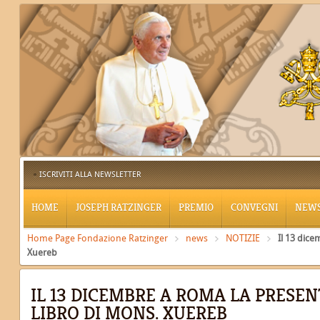
ISCRIVITI ALLA NEWSLETTER
HOME
JOSEPH RATZINGER
PREMIO
CONVEGNI
NEW
Home Page Fondazione Ratzinger
news
NOTIZIE
Il 13 dice
Xuereb
IL 13 DICEMBRE A ROMA LA PRESE
LIBRO DI MONS. XUEREB