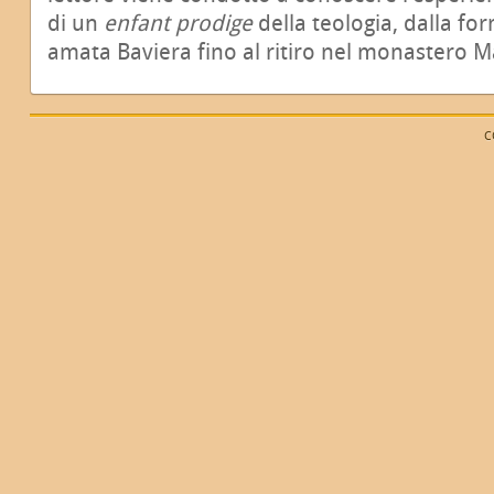
di un
enfant prodige
della teologia, dalla fo
amata Baviera fino al ritiro nel monastero Ma
C