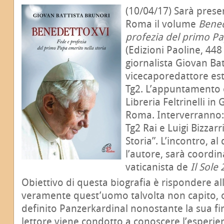
(10/04/17) Sarà presen
Roma il volume
Bened
profezia del primo Pa
(Edizioni Paoline, 448
giornalista Giovan Bat
vicecaporedattore este
Tg2. L’appuntamento è
Libreria Feltrinelli in 
Roma. Interverranno: I
Tg2 Rai e Luigi Bizzar
Storia”. L’incontro, a
l’autore, sarà coordi
vaticanista de
Il Sole
Obiettivo di questa biografia è rispondere a
veramente quest’uomo talvolta non capito, 
definito Panzerkardinal nonostante la sua fin
lettore viene condotto a conoscere l’esperie