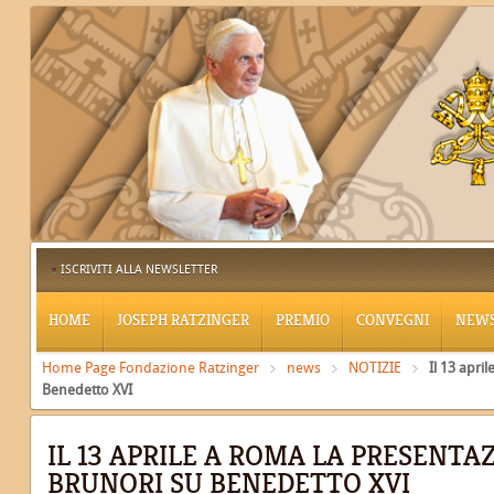
ISCRIVITI ALLA NEWSLETTER
HOME
JOSEPH RATZINGER
PREMIO
CONVEGNI
NEW
Home Page Fondazione Ratzinger
news
NOTIZIE
Il 13 apri
Benedetto XVI
IL 13 APRILE A ROMA LA PRESENTAZ
BRUNORI SU BENEDETTO XVI