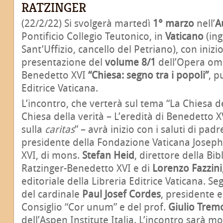
RATZINGER
(22/2/22) Si svolgerà martedì
1° marzo
nell’
A
Pontificio Collegio Teutonico, in
Vaticano
(ing
Sant’Uffizio, cancello del Petriano), con inizi
presentazione del
volume 8/1
dell’Opera omn
Benedetto XVI
“Chiesa: segno tra i popoli”
, p
Editrice Vaticana.
L’incontro, che verterà sul tema “La Chiesa d
Chiesa della verità – L’eredità di Benedetto X
sulla
caritas
” – avrà inizio con i saluti di pad
presidente della Fondazione Vaticana Josep
XVI, di mons.
Stefan Heid
, direttore della B
Ratzinger-Benedetto XVI e di
Lorenzo Fazzini
editoriale della Libreria Editrice Vaticana. Se
del cardinale
Paul Josef Cordes
, presidente e
Consiglio “Cor unum” e del prof.
Giulio Trem
dell’Aspen Institute Italia. L’incontro sarà m