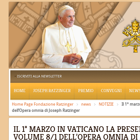
ISCRIVITI ALLA NEWSLETTER
HOME
JOSEPH RATZINGER
PREMIO
CONVEGNI
NEW
Home Page Fondazione Ratzinger
news
NOTIZIE
Il 1° marz
dell’Opera omnia di Joseph Ratzinger
IL 1° MARZO IN VATICANO LA PRES
VOLUME 8/1 DELL’OPERA OMNIA DI