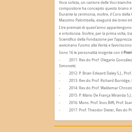
Voce solista, un cantore delle Voci bianche 
compositore ha concepito questo brano in 
Durante la cerimonia, inoltre, il Coro della
Massimo Palombella, eseguirà dei brevi int
I tre premiati di quest’anno appartengono a
e ortodossia. Inoltre, per la prima volta, t
Scientifico della Fondazione per l’apprezza
avvicinano l’uomo alla Verità e favoriscono
Sono 16 le personalità insignite con il
Prem
- 2011: Rev.do Prof. Olegario González d
Simonetti.
- 2012: P. Brian Edward Daley S.J., Prof
- 2013: Rev.do Prof. Richard Burridge, Dr
- 2014: Rev.do Prof. Waldemar Chrostowsk
- 2015: P. Mário De França Miranda S.J., 
- 2016: Mons. Prof. Inos Biffi, Prof. Io
- 2017: Prof. Theodor Dieter, Rev.do Pro