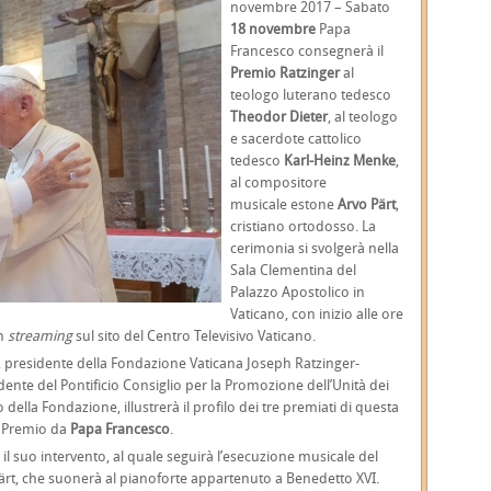
novembre 2017 – Sabato
18 novembre
Papa
Francesco consegnerà il
Premio Ratzinger
al
teologo luterano tedesco
Theodor Dieter
, al teologo
e sacerdote cattolico
tedesco
Karl-Heinz Menke
,
al compositore
musicale estone
Arvo Pärt
,
cristiano ortodosso. La
cerimonia si svolgerà nella
Sala Clementina del
Palazzo Apostolico in
Vaticano, con inizio alle ore
in
streaming
sul sito del Centro Televisivo Vaticano.
, presidente della Fondazione Vaticana Joseph Ratzinger-
idente del Pontificio Consiglio per la Promozione dell’Unità dei
della Fondazione, illustrerà il profilo dei tre premiati di questa
l Premio da
Papa Francesco
.
l suo intervento, al quale seguirà l’esecuzione musicale del
ärt, che suonerà al pianoforte appartenuto a Benedetto XVI.