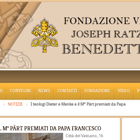
O
CONVEGNI
NEWS
CONTATTI
FONDAZIONE
VIDEO
P
NOTIZIE
I teologi Dieter e Menke e il M° Pärt premiati da Papa
IL M° PÄRT PREMIATI DA PAPA FRANCESCO
Città del Vaticano, 16