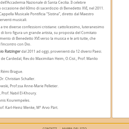
dell’Accademia Nazionale di Santa Cecilia. Il celebre
occasione del 60mo di sacerdozio di Benedetto XVI, nel 2011.
 Cappella Musicale Pontificia “Sistina”, diretto dal Maestro
erventi musicali.
 tre diverse confessioni cristiane: cattolicesimo, luteranesimo
ra di loro figura un grande artista, su proposta del Comitato
mento di Benedetto XVI verso la musica e le arti tutte, che
 l’incontro con Dio.
io Ratzinger
dal 2011 ad oggi, provenienti da 12 diversi Paesi.
e Cardedal, Rev.do Maximilian Heim, O.Cist., Prof. Manlio
. Rémi Brague.
. Christian Schaller.
i, Prof.ssa Anne-Marie Pelletier.
Prof. Nabil El-Khoury.
annis Kourempeles.
f. Karl-Heinz Menke, M° Arvo Pärt.
CONTATTI
MAPPA DEL SITO