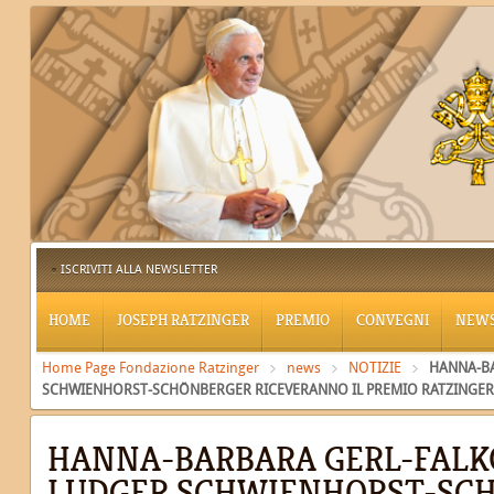
ISCRIVITI ALLA NEWSLETTER
HOME
JOSEPH RATZINGER
PREMIO
CONVEGNI
NEW
Home Page Fondazione Ratzinger
news
NOTIZIE
HANNA-BA
SCHWIENHORST-SCHÖNBERGER RICEVERANNO IL PREMIO RATZINGER 
HANNA-BARBARA GERL-FALK
LUDGER SCHWIENHORST-SC