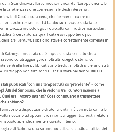
a dalla Scandinavia all’area mediterranea, dall’Europa orientale
 la caratterizzazione confessionale degli intervenuti.
’infanzia di Gesù e sulla cena, che formano il cuore del
on poche resistenze, il dibattito sul metodo si sia fatto
«un’interezza metodologica» è accolta con frutti ormai evidenti
ttolica (ricerca storica qualificata e sviluppo teologico
2 della
Dei Verbum
, appaiono attive e correttamente correlate in
di Ratzinger, mostrata dal Simposio, è stato il fatto che ai
, si sono voluti aggiungere molti altri esegeti e storici con
interventi alla fine pubblicati sono tredici; molti di più erano stati
e. Purtroppo non tutti sono riusciti a stare nei tempi utili alla
 stati pubblicati “con una tempestività sorprendente” – come
egli Atti del Simposio, che la vedono tra i curatori insieme a
 Qual era il vostro intento? Cosa continuano a trasmettere
e che abbiano?
del Simposio a disposizione di utenti lontani. È ben noto come le
volta riescano ad appannare i risultati raggiunti. I nostri relatori
corrisposto splendidamente a questo intento.
logia e di Scrittura uno strumento utile allo studio analitico dei