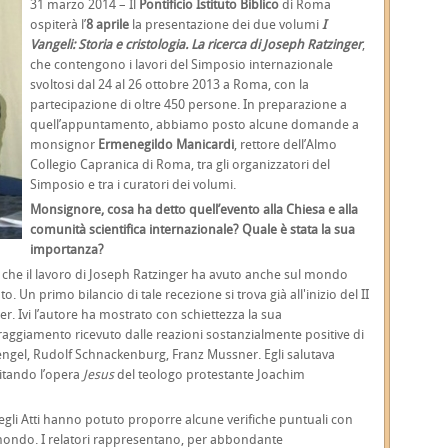
31 marzo 2014 – Il
Pontificio Istituto Biblico
di Roma
ospiterà l’
8 aprile
la presentazione dei due volumi
I
Vangeli: Storia e cristologia. La ricerca di Joseph Ratzinger
,
che contengono i lavori del Simposio internazionale
svoltosi dal 24 al 26 ottobre 2013 a Roma, con la
partecipazione di oltre 450 persone. In preparazione a
quell’appuntamento, abbiamo posto alcune domande a
monsignor
Ermenegildo Manicardi
, rettore dell’Almo
Collegio Capranica di Roma, tra gli organizzatori del
Simposio e tra i curatori dei volumi.
Monsignore, cosa ha detto quell’evento alla Chiesa e alla
comunità scientifica internazionale? Quale è stata la sua
importanza?
 che il lavoro di Joseph Ratzinger ha avuto anche sul mondo
o. Un primo bilancio di tale recezione si trova già all'inizio del II
. Ivi l’autore ha mostrato con schiettezza la sua
aggiamento ricevuto dalle reazioni sostanzialmente positive di
engel, Rudolf Schnackenburg, Franz Mussner. Egli salutava
citando l’opera
Jesus
del teologo protestante Joachim
degli Atti hanno potuto proporre alcune verifiche puntuali con
il mondo. I relatori rappresentano, per abbondante