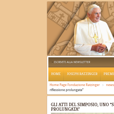
ISCRIVITI ALLA NEWSLETTER
HOME
JOSEPH RATZINGER
PREMI
Home Page Fondazione Ratzinger
news
riflessione prolungata”
GLI ATTI DEL SIMPOSIO, UNO
PROLUNGATA”