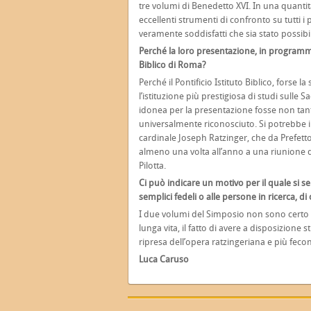
tre volumi di Benedetto XVI. In una quanti
eccellenti strumenti di confronto su tutti i 
veramente soddisfatti che sia stato possibi
Perché la loro presentazione, in programma i
Biblico di Roma?
Perché il Pontificio Istituto Biblico, forse l
l’istituzione più prestigiosa di studi sull
idonea per la presentazione fosse non tan
universalmente riconosciuto. Si potrebbe in
cardinale Joseph Ratzinger, che da Prefett
almeno una volta all’anno a una riunione d
Pilotta.
Ci può indicare un motivo per il quale si se
semplici fedeli o alle persone in ricerca, d
I due volumi del Simposio non sono certo leg
lunga vita, il fatto di avere a disposizione
ripresa dell’opera ratzingeriana e più feco
Luca Caruso