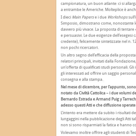
campionatura, un buon atlante: ci si allarg
a entrambe le Americhe. Molteplice è anche
I dieci
Main Papers
e i due
Workshops
sull
Simposio, dimostrano come, nonostante le n
davvero più vivace. La proposta di tentare 
e persuasivi. Le due esigenze dell’esegesi ca
credente), felicemente sintetizzate nel n. 1
non pochi ricercatori.
Un altro segno dell’efficacia della proposta 
relatori principali, invitati dalla Fondazione
un’offerta di qualificati studi personali. Gli 
gli interessati ad offrire un saggio personal
consegna e alla stampa.
Nel mese di dicembre, per l’appunto, sono
notato da Civiltà Cattolica – i due volumi d
Bernardo Estrada e Armand Puig y Tarrech.
adesso questi Atti e che diffusione sperat
L’intento era mettere da subito i risultati 
lungaggini nella pubblicazione degli Atti tal
non si sono risparmiati la fatica e hanno 
Volevamo inoltre offrire agli studenti di Teo