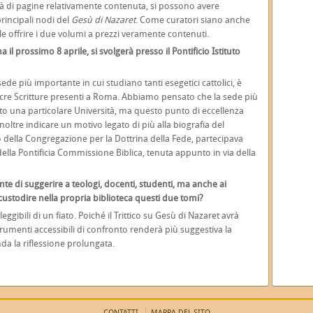
tà di pagine relativamente contenuta, si possono avere
principali nodi del
Gesù di Nazaret
. Come curatori siano anche
le offrire i due volumi a prezzi veramente contenuti.
l prossimo 8 aprile, si svolgerà presso il Pontificio Istituto
a sede più importante in cui studiano tanti esegetici cattolici,
è
e Sacre Scritture presenti a Roma. Abbiamo pensato che la sede più
to una particolare Università, ma questo punto di eccellenza
oltre indicare un motivo legato di più alla biografia del
o della Congregazione per la Dottrina della Fede, partecipava
ella Pontificia Commissione Biblica, tenuta appunto in via della
nte di suggerire a teologi, docenti, studenti, ma anche ai
i custodire nella propria biblioteca questi due tomi?
gibili di un fiato. Poiché il Trittico su Gesù di Nazaret avrà
 strumenti accessibili di confronto renderà più suggestiva la
nda la riflessione prolungata.
CONTATTI
MAPPA DEL SITO