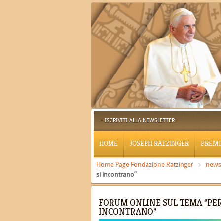
ISCRIVITI ALLA NEWSLETTER
HOME
JOSEPH RATZINGER
PREMI
Home Page Fondazione Ratzinger
news
si incontrano”
FORUM ONLINE SUL TEMA “PER
INCONTRANO”