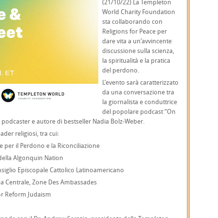
(21/10/22) La Templeton
World Charity Foundation
sta collaborando con
Religions for Peace per
dare vita a un’avvincente
discussione sulla scienza,
la spiritualità e la pratica
del perdono.
L’evento sarà caratterizzato
da una conversazione tra
la giornalista e conduttrice
del popolare podcast “On
o, podcaster e autore di bestseller Nadia Bolz-Weber.
er religiosi, tra cui:
ce per il Perdono e la Riconciliazione
ella Algonquin Nation
nsiglio Episcopale Cattolico Latinoamericano
hea Centrale, Zone Des Ambassades
for Reform Judaism