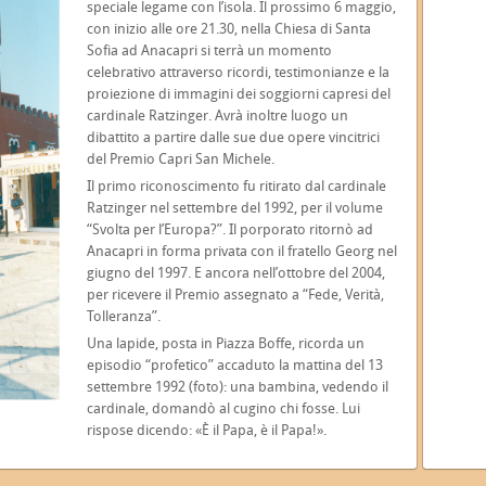
speciale legame con l’isola. Il prossimo 6 maggio,
con inizio alle ore 21.30, nella Chiesa di Santa
Sofia ad Anacapri si terrà un momento
celebrativo attraverso ricordi, testimonianze e la
proiezione di immagini dei soggiorni capresi del
cardinale Ratzinger. Avrà inoltre luogo un
dibattito a partire dalle sue due opere vincitrici
del Premio Capri San Michele.
Il primo riconoscimento fu ritirato dal cardinale
Ratzinger nel settembre del 1992, per il volume
“Svolta per l’Europa?”. Il porporato ritornò ad
Anacapri in forma privata con il fratello Georg nel
giugno del 1997. E ancora nell’ottobre del 2004,
per ricevere il Premio assegnato a “Fede, Verità,
Tolleranza”.
Una lapide, posta in Piazza Boffe, ricorda un
episodio “profetico” accaduto la mattina del 13
settembre 1992 (foto): una bambina, vedendo il
cardinale, domandò al cugino chi fosse. Lui
rispose dicendo: «È il Papa, è il Papa!».