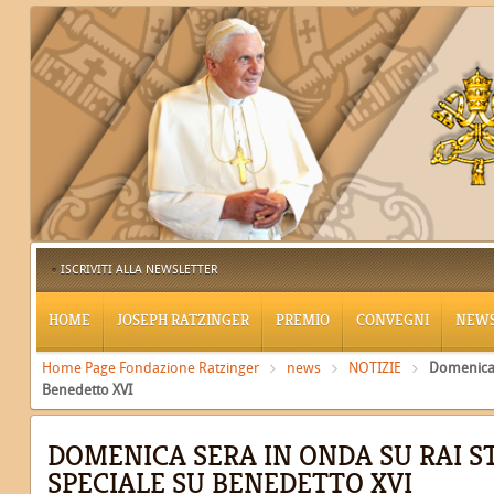
ISCRIVITI ALLA NEWSLETTER
HOME
JOSEPH RATZINGER
PREMIO
CONVEGNI
NEW
Home Page Fondazione Ratzinger
news
NOTIZIE
Domenica 
Benedetto XVI
DOMENICA SERA IN ONDA SU RAI S
SPECIALE SU BENEDETTO XVI