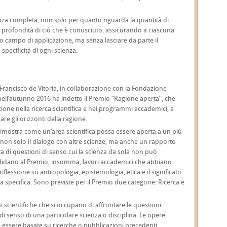
nza completa, non solo per quanto riguarda la quantità di
 profondità di ciò che è conosciuto, assicurando a ciascuna
uo campo di applicazione, ma senza lasciare da parte il
 specificità di ogni scienza.
à Francisco de Vitoria, in collaborazione con la Fondazione
ell’autunno 2016 ha indetto il Premio “Ragione aperta”, che
one nella ricerca scientifica e nei programmi accademici, a
are gli orizzonti della ragione.
e dimostra come un’area scientifica possa essere aperta a un più
e non solo il dialogo con altre scienze, ma anche un rapporto
atta di questioni di senso cui la scienza da sola non può
didano al Premio, insomma, lavori accademici che abbiano
iflessione su antropologia, epistemologia, etica e il significato
a specifica. Sono previste per il Premio due categorie: Ricerca e
i scientifiche che si occupano di affrontare le questioni
i senso di una particolare scienza o disciplina. Le opere
 essere basate su ricerche o pubblicazioni precedenti.