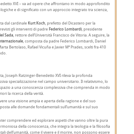
edetto XVI – va ad opere che affrontano in modo approfondito
ogiche e di significato con un approccio integrato tra scienza,
ta dal cardinale
Kurt Koch
, prefetto del Dicastero per la
evisti gli interventi di padre
Federico Lombardi
, presidente
iel Sada
, rettore dell’Università Francisco de Vitoria. A seguire, la
internazionale
, composta da padre Federico Lombardi, Daniel
rta Bertolaso, Rafael Vicuña e Javier Mª Prades, scelti fra 410
ndo.
vista, Joseph Ratzinger-Benedetto XVI rileva la profonda
va specializzazione nel campo universitario. Il relativismo, lo
o spazio a una conoscenza complessiva che comprenda in modo
ori la ricerca della verità.
 avere una visione ampia e aperta della ragione e del suo
a risposta alle domande fondamentali sull’umanità e sul suo
 poter comprendere ed esplorare aspetti che vanno oltre la pura
armoniosa della conoscenza, che integra la teologia e la filosofia
tali dell’umanità, come il vivere e il morire, non possono essere