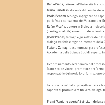
Daniel Sada
, rettore dell’Università Franci
Marta Bertolaso
, docente di Filosofia del
Paolo Benanti
, teologo, ingegnere ed espe
per la Vita e consulente del Vaticano per l’In
Rafael Vicuña
, dottore in Biologia molecola
(Santiago del Cile) e membro della Pontifi
Javier Prades
, teologo e già rettore dell’U
dialogo tra fede e ragione, membro della
Stefano Zamagni
, economista, già professo
Accademia delle Scienze Sociali, esperto i
Il coordinamento accademico del processo è 
Francisco de Vitoria, promotore dei Premi, i
responsabile del modello di formazione de
La Giuria ha valutato i progetti in base alla 
capacità di promuovere un vero dialogo inte
Premi “Ragione aperta”, i vincitori della se