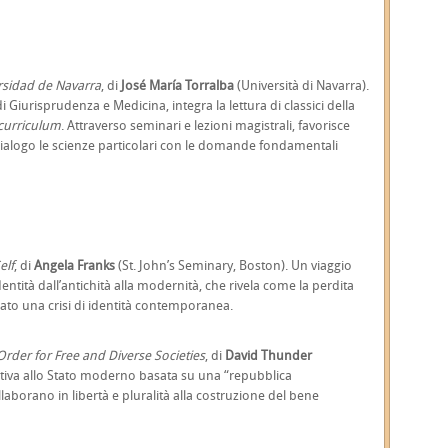
rsidad de Navarra
, di
José María Torralba
(Università di Navarra).
Giurisprudenza e Medicina, integra la lettura di classici della
curriculum
. Attraverso seminari e lezioni magistrali, favorisce
ialogo le scienze particolari con le domande fondamentali
elf
, di
Angela Franks
(St. John’s Seminary, Boston). Un viaggio
identità dall’antichità alla modernità, che rivela come la perdita
to una crisi di identità contemporanea.
 Order for Free and Diverse Societies
, di
David Thunder
ativa allo Stato moderno basata su una “repubblica
llaborano in libertà e pluralità alla costruzione del bene