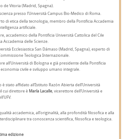
sco de Vitoria (Madrid, Spagna).
la scienza presso l’Università Campus Bio-Medico di Roma.
rto di etica della tecnologia, membro della Pontificia Accademia
telligenza artificiale.
re, accademico della Pontificia Università Cattolica del Cile
cia Accademia delle Scienze.
niversità Ecclesiastica San Dámaso (Madrid, Spagna), esperto di
 Commissione Teologica Internazionale.
re all’Università di Bologna e già presidente della Pontificia
n economia civile e sviluppo umano integrale.
stato affidato all’Istituto Razón Abierta dell’Università
l cui direttore è
María Lacalle
, vicerettore dell’Università e
ll’UFV.
qualità accademica, all’originalità, alla profondità filosofica e alla
rdisciplinare tra conoscenza scientifica, filosofica e teologica.
ttima edizione