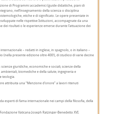
zione di Programmi accademici (guide didattiche, piani di
ntegrano, nell’insegnamento della scienza o disciplina
istemologiche, etiche e di significato. Le opere presentate in
sviluppate nelle rispettive Istituzioni, accompagnate da una
dei risultati o le esperienze emerse durante l’attuazione dei
 internazionale – redatti in inglese, in spagnolo, o in italiano –
o (nella presente edizione oltre 400!), di studiosi di varie decine
i: scienze giuridiche, economiche e sociali; scienze della
 ambientali, biomediche e della salute; ingegneria e
e teologia.
re attribuita una “Menzione d’onore” a lavori ritenuti
a esperti di fama internazionale nei campi della filosofia, della
lla Fondazione Vaticana Joseph Ratzinger-Benedetto XVI.