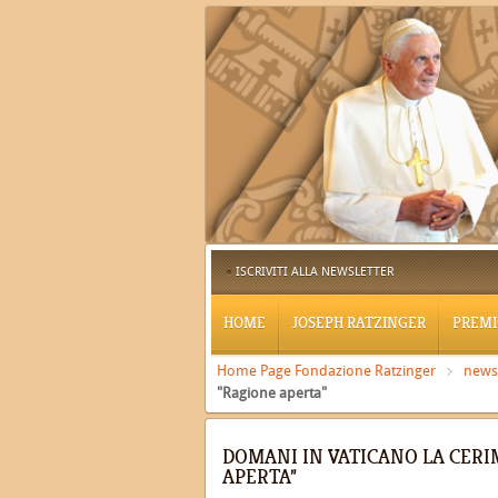
ISCRIVITI ALLA NEWSLETTER
HOME
JOSEPH RATZINGER
PREMI
Home Page Fondazione Ratzinger
news
"Ragione aperta"
DOMANI IN VATICANO LA CERI
APERTA”