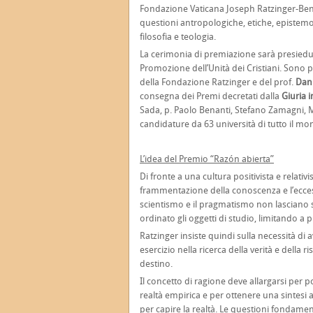
Fondazione Vaticana Joseph Ratzinger-Ben
questioni antropologiche, etiche, epistemol
filosofia e teologia.
La cerimonia di premiazione sarà presiedu
Promozione dell’Unità dei Cristiani. Sono pr
della Fondazione Ratzinger e del prof.
Dan
consegna dei Premi decretati dalla
Giuria 
Sada, p. Paolo Benanti, Stefano Zamagni, Ma
candidature da 63 università di tutto il mo
L’idea del Premio “Razón abierta”
Di fronte a una cultura positivista e relati
frammentazione della conoscenza e l’eccessi
scientismo e il pragmatismo non lascian
ordinato gli oggetti di studio, limitando a pri
Ratzinger insiste quindi sulla necessità di
esercizio nella ricerca della verità e dell
destino.
Il concetto di ragione deve allargarsi per
realtà empirica e per ottenere una sintesi 
per capire la realtà. Le questioni fondamen