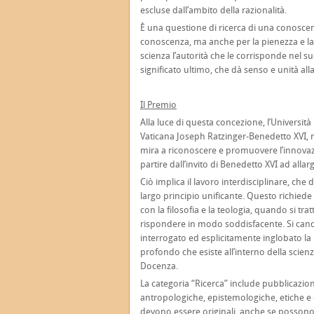
escluse dall’ambito della razionalità.
È una questione di ricerca di una conosce
conoscenza, ma anche per la pienezza e la
scienza l’autorità che le corrisponde nel s
significato ultimo, che dà senso e unità alla
Il Premio
Alla luce di questa concezione, l’Universit
Vaticana Joseph Ratzinger-Benedetto XVI, n
mira a riconoscere e promuovere l’innovazi
partire dall’invito di Benedetto XVI ad allarg
Ciò implica il lavoro interdisciplinare, ch
largo principio unificante. Questo richied
con la filosofia e la teologia, quando si tr
rispondere in modo soddisfacente. Si can
interrogato ed esplicitamente inglobato la r
profondo che esiste all’interno della scienz
Docenza.
La categoria “Ricerca” include pubblicazion
antropologiche, epistemologiche, etiche e d
devono essere originali, anche se possono