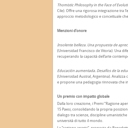
Thomistic Philosophy in the Face of Evolut
Cile). Offre una rigorosa integrazione tra l
approccio metodologico e concettuale che in
Menzioni d’onore
Insolente belleza. Una propuesta de apre
(Universidad Francisco de Vitoria). Una dif
recuperando la capacità dell’arte contempo
Educación aumentada. Desafíos de la educaci
(Universidad Austral, Argentina). Analizza cr
e propone una pedagogia rinnovata che int
Un premio con impatto globale
Dalla loro creazione, i Premi “Ragione aper
15 Paesi, consolidando la propria posizion
dialogo tra scienze, discipline umanistic
università di tutto il mondo.
La “ragione aperta”, proposta da Benedetto