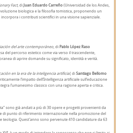
ionary Fact
, di
Juan Eduardo Carreño
(Universidad de los Andes,
’evoluzione biologica e la filosofia tomistica, proponendo un
corpora i contributi scientifici in una visione sapienziale.
ciación del arte contemporáneo
, di
Pablo López Raso
esa del percorso estetico come via verso il trascendente,
ranea di aprire domande su significato, identità e verità.
ón en la era de la inteligencia artificial
, di
Santiago Bellomo
iticamente l’impatto dell’Intelligenza artificiale sull’educazione
egra l’umanesimo classico con una ragione aperta e critica.
ta” sono già andati a più di 30 opere e progetti provenienti da
e di punto di riferimento internazionale nella promozione del
he e teologia. Quest’anno sono pervenute 410 candidature da 63
 XVI, è un modo di intendere la conoscenza che non si limita ai