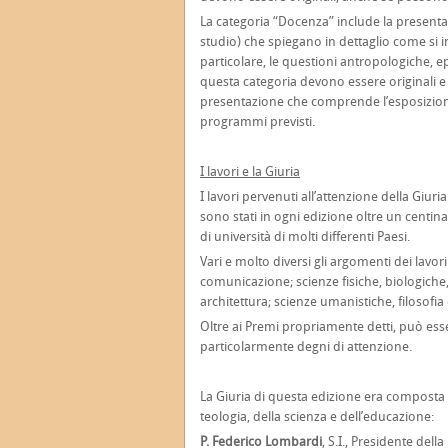
La categoria “Docenza” include la presenta
studio) che spiegano in dettaglio come si i
particolare, le questioni antropologiche, ep
questa categoria devono essere originali e 
presentazione che comprende l’esposizione 
programmi previsti.
I lavori e la Giuria
I lavori pervenuti all’attenzione della Giuria
sono stati in ogni edizione oltre un centinai
di università di molti differenti Paesi.
Vari e molto diversi gli argomenti dei lavor
comunicazione; scienze fisiche, biologiche,
architettura; scienze umanistiche, filosofia 
Oltre ai Premi propriamente detti, può esse
particolarmente degni di attenzione.
La Giuria di questa edizione era composta d
teologia, della scienza e dell’educazione:
P. Federico Lombardi
, S.I., Presidente de