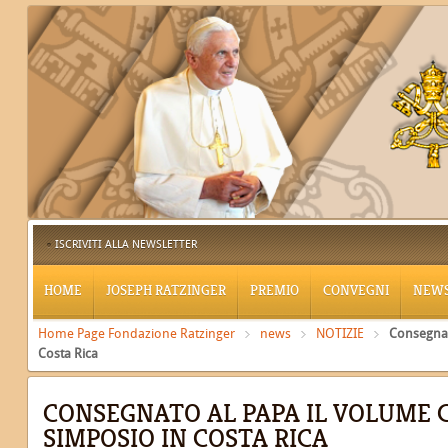
ISCRIVITI ALLA NEWSLETTER
HOME
JOSEPH RATZINGER
PREMIO
CONVEGNI
NEW
Home Page Fondazione Ratzinger
news
NOTIZIE
Consegnato
Costa Rica
CONSEGNATO AL PAPA IL VOLUME C
SIMPOSIO IN COSTA RICA