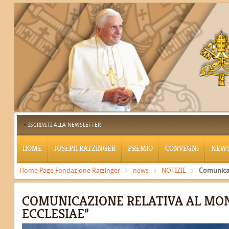
ISCRIVITI ALLA NEWSLETTER
HOME
JOSEPH RATZINGER
PREMIO
CONVEGNI
NEW
Home Page Fondazione Ratzinger
news
NOTIZIE
Comunicaz
COMUNICAZIONE RELATIVA AL MO
ECCLESIAE”