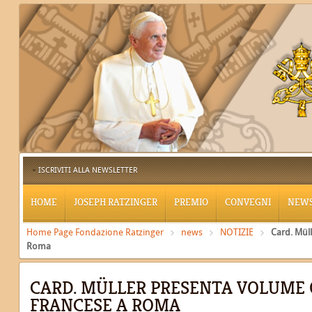
ISCRIVITI ALLA NEWSLETTER
HOME
JOSEPH RATZINGER
PREMIO
CONVEGNI
NEW
Home Page Fondazione Ratzinger
news
NOTIZIE
Card. Mül
Roma
CARD. MÜLLER PRESENTA VOLUME 
FRANCESE A ROMA