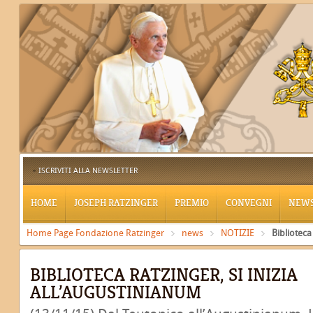
ISCRIVITI ALLA NEWSLETTER
HOME
JOSEPH RATZINGER
PREMIO
CONVEGNI
NEW
Home Page Fondazione Ratzinger
news
NOTIZIE
Biblioteca
BIBLIOTECA RATZINGER, SI INIZIA
ALL’AUGUSTINIANUM