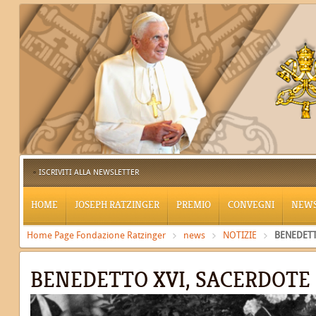
ISCRIVITI ALLA NEWSLETTER
HOME
JOSEPH RATZINGER
PREMIO
CONVEGNI
NEW
Home Page Fondazione Ratzinger
news
NOTIZIE
BENEDETT
BENEDETTO XVI, SACERDOTE 