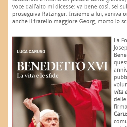
voce dall’alto mi dicesse: va bene così, sei sul
proseguiva Ratzinger. Insieme a lui, veniva 
anche il fratello maggiore Georg, morto lo s
La F
Josep
Bene
ques
anniv
pubb
vol
vita 
dell
firma
Caru
comun