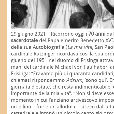
29 giugno 2021 – Ricorrono oggi i
70 anni
dal
sacerdotale
del Papa emerito Benedetto XVI.
della sua Autobiografia (
La mia vita
, San Paol
cardinale Ratzinger ricordava così la sua ordi
giugno del 1951 nel duomo di Frisinga attrav
mani del cardinale Michael von Faulhaber, a
Frisinga: “Eravamo più di quaranta candida
chiamati rispondemmo
Adsum
, ‘sono qui’. 
giornata d’estate, che resta indimenticabile
importante della mia vita”. “Non si deve esse
momento in cui l’anziano arcivescovo impose
uccellino – forse un’allodola – si levò dall’al
cattedrale e intonò un piccolo canto gioioso