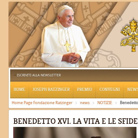
ISCRIVITI ALLA NEWSLETTER
HOME
JOSEPH RATZINGER
PREMIO
CONVEGNI
NEW
Home Page Fondazione Ratzinger
news
NOTIZIE
Benedetto 
BENEDETTO XVI. LA VITA E LE SFIDE