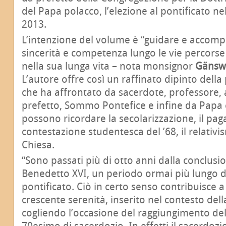
del Papa polacco, l’elezione al pontificato nel
2013.
L’intenzione del volume è “guidare e accompa
sincerità e competenza lungo le vie percorse
nella sua lunga vita – nota monsignor
Gänsw
L’autore offre così un raffinato dipinto della
che ha affrontato da sacerdote, professore, 
prefetto, Sommo Pontefice e infine da Papa em
possono ricordare la secolarizzazione, il pag
con­testazione studentesca del ’68, il relativi
Chiesa.
“Sono passati più di otto anni dalla conclusio
Benedetto XVI, un periodo ormai più lungo d
pontificato. Ciò in certo senso contribuisce a
crescente serenità, inserito nel contesto della
cogliendo l’occasione del raggiungimento de
70esimo di sacerdozio. In effetti il sacerdoz