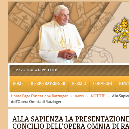
ISCRIVITI ALLA NEWSLETTER
HOME
JOSEPH RATZINGER
PREMIO
CONVEGNI
NEW
Home Page Fondazione Ratzinger
news
NOTIZIE
Alla Sapie
dell’Opera Omnia di Ratzinger
ALLA SAPIENZA LA PRESENTAZION
CONCILIO DELL’OPERA OMNIA DI R