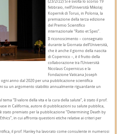
(23/2/22) Si è svolta lo scorso 19
febbraio, nell’Università Mikołaj
Kopernik di Toruń, in Polonia, la
premiazione della terza edizione
del Premio Scientifico
internazionale “Ratio et Spes”.
Il riconoscimento – consegnato
durante la Giornata dell’Università,
che è anche il giorno della nascita
di Copernico –, è il frutto della
collaborazione tra l’Università
Nicolaus Copernicus e la
Fondazione Vaticana Joseph
 ogni anno dal 2020 per una pubblicazione scientifica
zioni su un argomento stabilito annualmente riguardante un
 tema “Il valore della vita e la cura della salute”, è stato il prof.
ase in California, autore di pubblicazioni su salute pubblica,
ley è stato premiato per la pubblicazione “Determining Death by
hics”, in cui affronta questioni etiche relative ai criteri per
entifica, il prof. Hanley ha lavorato come consulente in numerosi