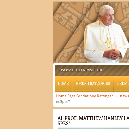
ISCRIVITI ALLA NEWSLETTER
HOME
JOSEPH RATZINGER
PREMI
Home Page Fondazione Ratzinger
news
et Spes”
AL PROF. MATTHEW HANLEY LA
SPES”