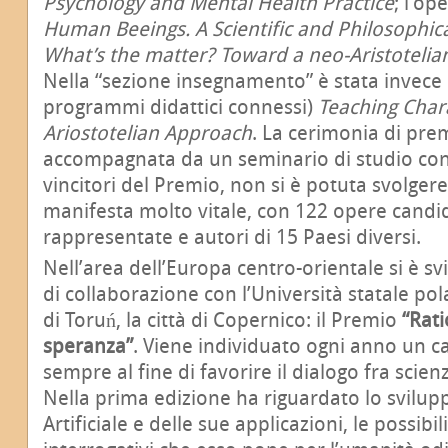
Psychology and Mental Health Practice
; l’op
Human Beeings. A Scientific and Philosophic
What’s the matter? Toward a neo-Aristotelia
Nella “sezione insegnamento” è stata invece 
programmi didattici connessi)
Teaching Chara
Ariostotelian Approach
. La cerimonia di pre
accompagnata da un seminario di studio con 
vincitori del Premio, non si è potuta svolgere,
manifesta molto vitale, con 122 opere candid
rappresentate e autori di 15 Paesi diversi.
Nell’area dell’Europa centro-orientale si è sv
di collaborazione con l’Università statale po
di Toruń, la città di Copernico: il Premio
“Rati
speranza”
. Viene individuato ogni anno un c
sempre al fine di favorire il dialogo fra scienz
Nella prima edizione ha riguardato lo svilupp
Artificiale e delle sue applicazioni, le possibi