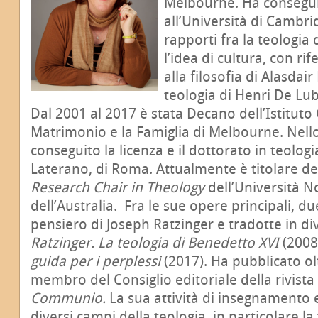
Melbourne. Ha conseguit
all’Università di Cambri
rapporti fra la teologia
l’idea di cultura, con ri
alla filosofia di Alasdai
teologia di Henri De Lu
Dal 2001 al 2017 è stata Decano dell’Istituto 
Matrimonio e la Famiglia di Melbourne. Nell
conseguito la licenza e il dottorato in teologi
Laterano, di Roma. Attualmente è titolare de
Research Chair in Theology
dell’Università 
dell’Australia. Fra le sue opere principali, d
pensiero di Joseph Ratzinger e tradotte in di
Ratzinger. La teologia di Benedetto XVI
(2008
guida per i perplessi
(2017). Ha pubblicato olt
membro del Consiglio editoriale della rivista
Communio.
La sua attività di insegnamento e
diversi campi della teologia, in particolare l