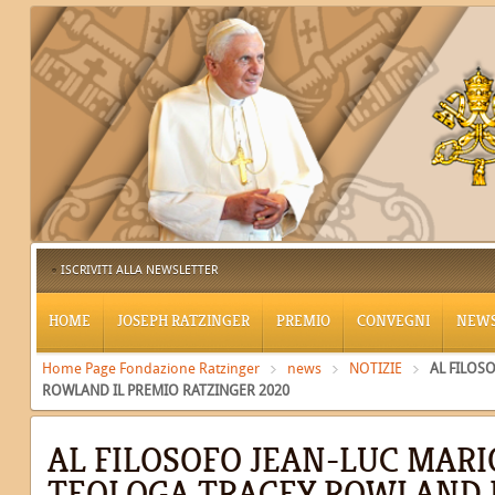
ISCRIVITI ALLA NEWSLETTER
HOME
JOSEPH RATZINGER
PREMIO
CONVEGNI
NEW
Home Page Fondazione Ratzinger
news
NOTIZIE
AL FILOS
ROWLAND IL PREMIO RATZINGER 2020
AL FILOSOFO JEAN-LUC MARI
TEOLOGA TRACEY ROWLAND 