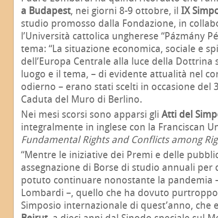
a Budapest
,
nei giorni 8-9 ottobre, il
IX Simpo
studio promosso dalla Fondazione, in collab
l’Università cattolica ungherese “Pázmány Pét
tema: “La situazione economica, sociale e spi
dell’Europa Centrale alla luce della Dottrina s
luogo e il tema,
– di evidente attualità nel 
odierno – erano stati scelti in occasione del 
Caduta del Muro di Berlino.
Nei mesi scorsi sono apparsi gli
Atti del Sim
integralmente in inglese con la Franciscan Un
Fundamental Rights and Conflicts among Rig
“Mentre le iniziative dei Premi e delle pubbl
assegnazione di Borse di studio annuali per
potuto continuare nonostante la pandemia –
Lombardi –, quello che ha dovuto purtroppo e
Simposio internazionale di quest’anno, che e
Beirut
, a dieci anni dal Sinodo speciale sul 