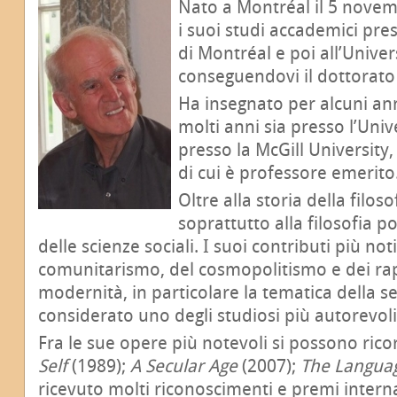
Nato a Montréal il 5 nove
i suoi studi accademici pres
di Montréal e poi all’Univer
conseguendovi il dottorato i
Ha insegnato per alcuni an
molti anni sia presso l’Univ
presso la McGill University
di cui è professore emerito
Oltre alla storia della filoso
soprattutto alla filosofia pol
delle scienze sociali. I suoi contributi più no
comunitarismo, del cosmopolitismo e dei rapp
modernità, in particolare la tematica della se
considerato uno degli studiosi più autorevoli
Fra le sue opere più notevoli si possono ric
Self
(1989);
A Secular Age
(2007);
The Langua
ricevuto molti riconoscimenti e premi interna