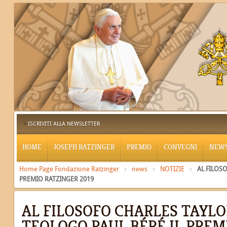
ISCRIVITI ALLA NEWSLETTER
HOME
JOSEPH RATZINGER
PREMIO
CONVEGNI
NEW
Home Page Fondazione Ratzinger
news
NOTIZIE
AL FILOS
PREMIO RATZINGER 2019
AL FILOSOFO CHARLES TAYLO
TEOLOGO PAUL BÉRÉ IL PREM