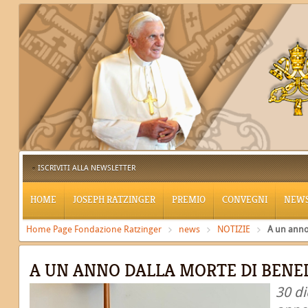
ISCRIVITI ALLA NEWSLETTER
HOME
JOSEPH RATZINGER
PREMIO
CONVEGNI
NEW
Home Page Fondazione Ratzinger
news
NOTIZIE
A un anno
A UN ANNO DALLA MORTE DI BENE
30 d