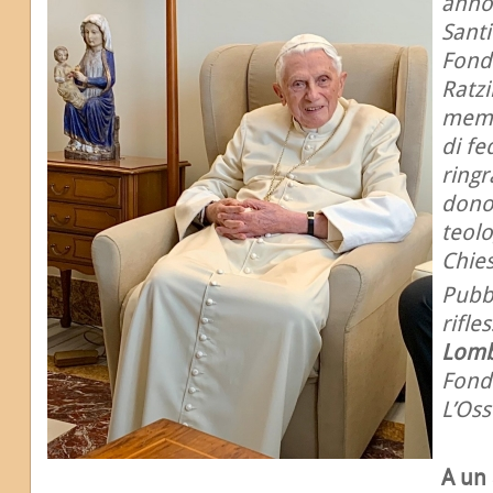
anno
Santi
Fond
Ratzi
memor
di fe
ringr
dono
teolo
Chies
Pubb
rifle
Lomb
Fond
L’Os
A un 