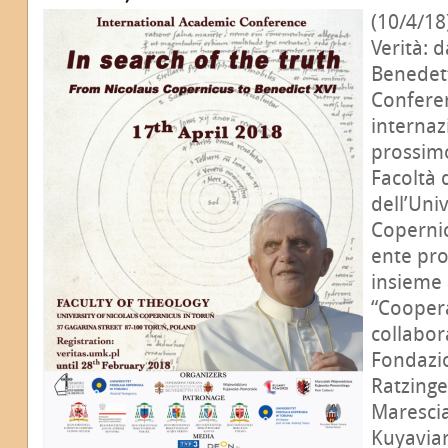
(10/4/18)
Verità: 
Benedett
Confere
internazi
prossimo
Facoltà 
dell’Uni
Copernic
ente pro
insieme 
“Coopera
collabor
Fondazi
Ratzinge
Marescia
Kuyavia