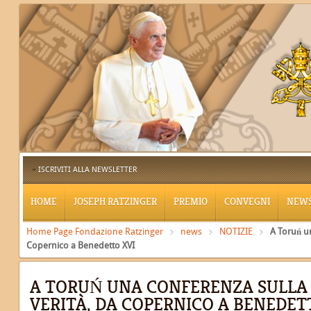
ISCRIVITI ALLA NEWSLETTER
HOME
JOSEPH RATZINGER
PREMIO
CONVEGNI
NEW
Home Page Fondazione Ratzinger
news
NOTIZIE
A Toruń un
Copernico a Benedetto XVI
A TORUŃ UNA CONFERENZA SULLA 
VERITÀ, DA COPERNICO A BENEDET