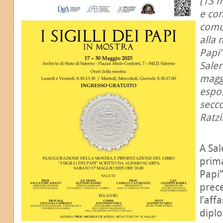
(13 
e co
comu
alla 
Papi”
Saler
magg
espos
secc
Ratzi
A Sal
prima
Papi
prec
l’aff
diplo