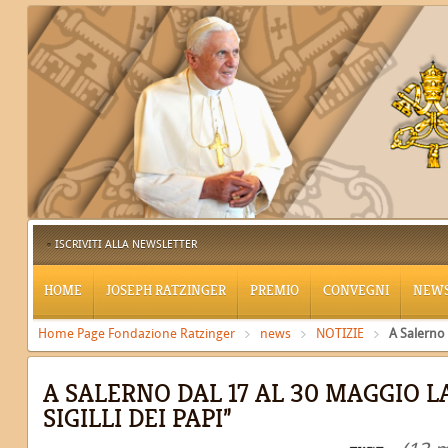
ISCRIVITI ALLA NEWSLETTER
HOME
JOSEPH RATZINGER
PREMIO
CONVEGNI
NEW
Home Page Fondazione Ratzinger
news
NOTIZIE
A Salerno 
A SALERNO DAL 17 AL 30 MAGGIO L
SIGILLI DEI PAPI”