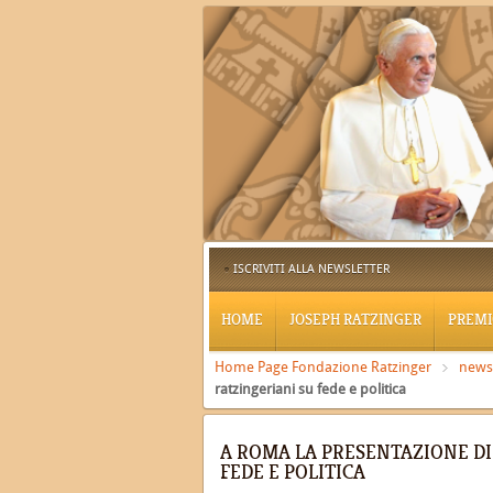
ISCRIVITI ALLA NEWSLETTER
HOME
JOSEPH RATZINGER
PREMI
Home Page Fondazione Ratzinger
news
ratzingeriani su fede e politica
A ROMA LA PRESENTAZIONE DI
FEDE E POLITICA