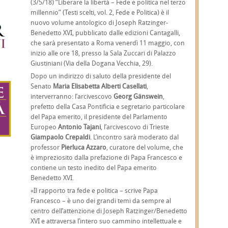
(3/5/18) “Liberare la libertà – Fede e politica nel terzo
millennio” (Testi scelti, vol. 2, Fede e Politica) è il
nuovo volume antologico di Joseph Ratzinger-
Benedetto XVI, pubblicato dalle edizioni Cantagalli,
che sarà presentato a Roma venerdì 11 maggio, con
inizio alle ore 18, presso la Sala Zuccari di Palazzo
Giustiniani (Via della Dogana Vecchia, 29).
Dopo un indirizzo di saluto della presidente del
Senato
Maria Elisabetta Alberti Casellati
,
interverranno: l’arcivescovo
Georg Gänswein
,
prefetto della Casa Pontificia e segretario particolare
del Papa emerito, il presidente del Parlamento
Europeo
Antonio Tajani
, l’arcivescovo di Trieste
Giampaolo Crepaldi
. L’incontro sarà moderato dal
professor
Pierluca Azzaro
, curatore del volume, che
è impreziosito dalla prefazione di Papa Francesco e
contiene un testo inedito del Papa emerito
Benedetto XVI.
«Il rapporto tra fede e politica – scrive Papa
Francesco – è uno dei grandi temi da sempre al
centro dell’attenzione di Joseph Ratzinger/Benedetto
XVI e attraversa l’intero suo cammino intellettuale e