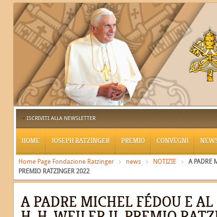
ISCRIVITI ALLA NEWSLETTER
HOME
JOSEPH RATZINGER
PREMIO
CONVEGNI
NEW
Home Page Fondazione Ratzinger
news
NOTIZIE
A PADRE M
PREMIO RATZINGER 2022
A PADRE MICHEL FÉDOU E AL 
H. H. WEILER IL PREMIO RAT