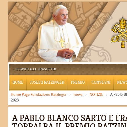
ISCRIVITI ALLA NEWSLETTER
HOME
JOSEPH RATZINGER
PREMIO
CONVEGNI
NEW
Home Page Fondazione Ratzinger
news
NOTIZIE
A Pablo Bl
2023
A PABLO BLANCO SARTO E F
TORRALBA IL PREMIO RATZIN