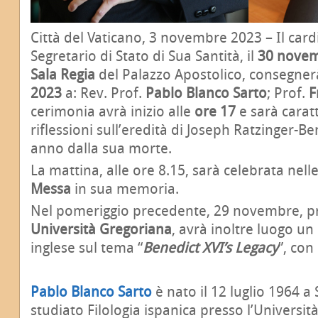
Città del Vaticano, 3 novembre 2023 – Il car
Segretario di Stato di Sua Santità, il
30 nove
Sala Regia
del Palazzo Apostolico, consegner
2023
a: Rev. Prof.
Pablo Blanco Sarto
; Prof.
F
cerimonia avrà inizio alle
ore 17
e sarà caratt
riflessioni sull’eredità di Joseph Ratzinger-B
anno dalla sua morte.
La mattina, alle ore 8.15, sarà celebrata nel
Messa
in sua memoria.
Nel pomeriggio precedente, 29 novembre, p
Università Gregoriana
, avrà inoltre luogo un
inglese sul tema “
Benedict XVI’s Legacy
”, con 
Pablo Blanco Sarto
è nato il 12 luglio 1964 a
studiato Filologia ispanica presso l’Universi