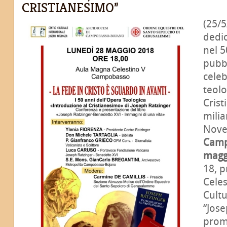
CRISTIANESIMO”
(25/5
dedic
nel 
pubb
celeb
teolo
Crist
milia
Novec
Cam
magg
18, p
Celes
Cultu
“Jose
promu