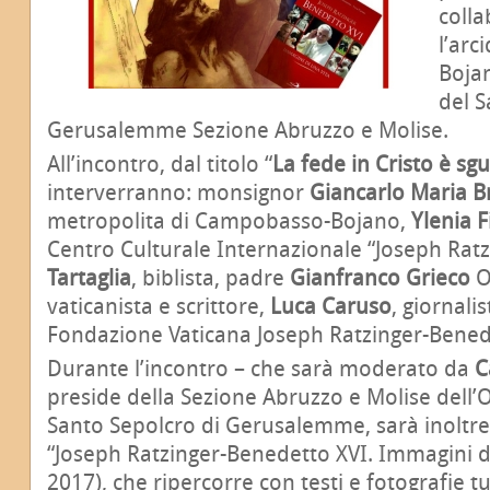
coll
l’arc
Bojan
del S
Gerusalemme Sezione Abruzzo e Molise.
All’incontro, dal titolo “
La fede in Cristo è sg
interverranno: monsignor
Giancarlo Maria B
metropolita di Campobasso-Bojano,
Ylenia 
Centro Culturale Internazionale “Joseph Rat
Tartaglia
, biblista, padre
Gianfranco Grieco
O
vaticanista e scrittore,
Luca Caruso
, giornali
Fondazione Vaticana Joseph Ratzinger-Bened
Durante l’incontro – che sarà moderato da
C
preside della Sezione Abruzzo e Molise dell’
Santo Sepolcro di Gerusalemme, sarà inoltre
“Joseph Ratzinger-Benedetto XVI. Immagini di
2017), che ripercorre con testi e fotografie tu