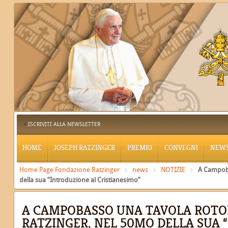
ISCRIVITI ALLA NEWSLETTER
HOME
JOSEPH RATZINGER
PREMIO
CONVEGNI
NEW
Home Page Fondazione Ratzinger
news
NOTIZIE
A Campoba
della sua “Introduzione al Cristianesimo”
A CAMPOBASSO UNA TAVOLA ROTO
RATZINGER, NEL 50MO DELLA SUA 