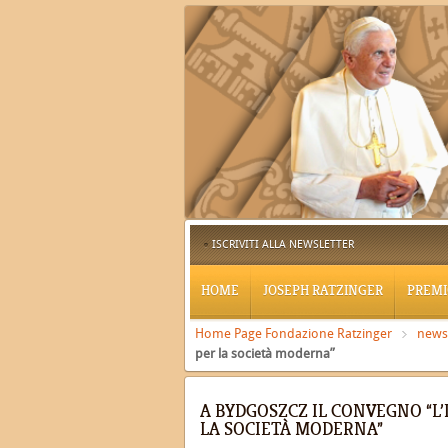
ISCRIVITI ALLA NEWSLETTER
HOME
JOSEPH RATZINGER
PREMI
Home Page Fondazione Ratzinger
news
per la società moderna”
A BYDGOSZCZ IL CONVEGNO “L’
LA SOCIETÀ MODERNA”