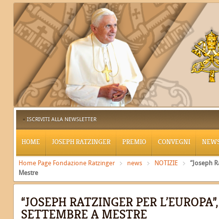
ISCRIVITI ALLA NEWSLETTER
HOME
JOSEPH RATZINGER
PREMIO
CONVEGNI
NEW
Home Page Fondazione Ratzinger
news
NOTIZIE
“Joseph Ra
Mestre
“JOSEPH RATZINGER PER L’EUROPA”
SETTEMBRE A MESTRE