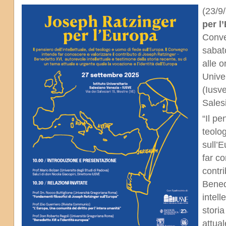
(23/9/
per l
Conve
saba
alle o
Unive
(Iusv
Salesi
“Il pe
teolo
sull’
far co
contr
Bened
intell
storia
attual