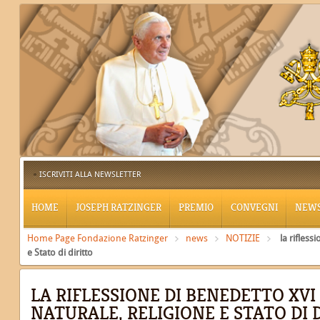
ISCRIVITI ALLA NEWSLETTER
HOME
JOSEPH RATZINGER
PREMIO
CONVEGNI
NEW
Home Page Fondazione Ratzinger
news
NOTIZIE
la rifless
e Stato di diritto
LA RIFLESSIONE DI BENEDETTO XVI
NATURALE, RELIGIONE E STATO DI 