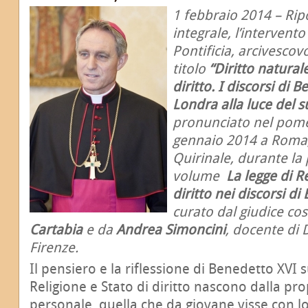
1 febbraio 2014 – Rip
integrale, l’intervent
Pontificia, arcivesco
titolo
“Diritto naturale
diritto. I discorsi di 
Londra alla luce del 
pronunciato nel pomer
gennaio 2014 a Roma, 
Quirinale, durante la
volume
La legge di 
diritto nei discorsi d
curato dal giudice cos
Cartabia
e da
Andrea Simoncini
, docente di D
Firenze.
Il pensiero e la riflessione di Benedetto XVI s
Religione e Stato di diritto nascono dalla pr
personale, quella che da giovane visse con lo 