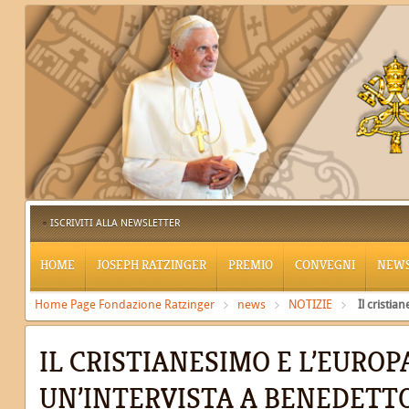
ISCRIVITI ALLA NEWSLETTER
HOME
JOSEPH RATZINGER
PREMIO
CONVEGNI
NEW
Home Page Fondazione Ratzinger
news
NOTIZIE
Il cristia
IL CRISTIANESIMO E L’EUROP
UN’INTERVISTA A BENEDETTO