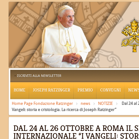
ISCRIVITI ALLA NEWSLETTER
HOME
JOSEPH RATZINGER
PREMIO
CONVEGNI
NEW
Home Page Fondazione Ratzinger
news
NOTIZIE
Dal 24 al 
Vangeli: storia e cristologia. La ricerca di Joseph Ratzinger”
DAL 24 AL 26 OTTOBRE A ROMA IL 
INTERNAZIONALE “I VANGELI: STOR