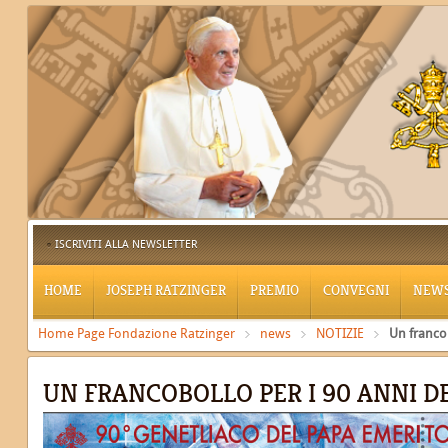
ISCRIVITI ALLA NEWSLETTER
HOME
JOSEPH RATZINGER
PREMIO
CONVEGNI
NEW
Home Page Fondazione Ratzinger
news
NOTIZIE
Un francob
UN FRANCOBOLLO PER I 90 ANNI D