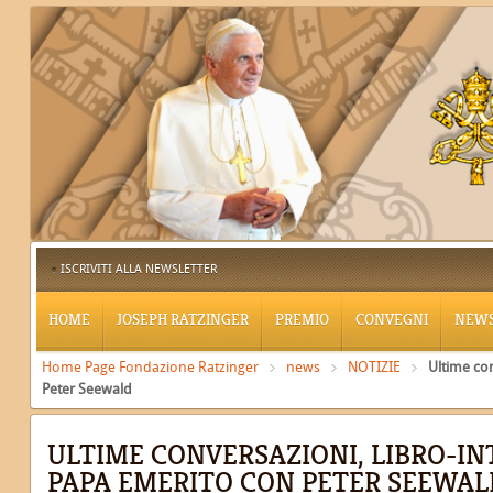
ISCRIVITI ALLA NEWSLETTER
HOME
JOSEPH RATZINGER
PREMIO
CONVEGNI
NEW
Home Page Fondazione Ratzinger
news
NOTIZIE
Ultime con
Peter Seewald
ULTIME CONVERSAZIONI, LIBRO-IN
PAPA EMERITO CON PETER SEEWAL