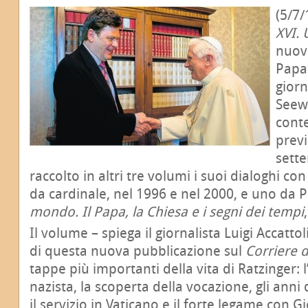
(5/7/
XVI. 
nuovo
Papa 
giorn
Seewa
cont
previ
sett
raccolto in altri tre volumi i suoi dialoghi c
da cardinale, nel 1996 e nel 2000, e uno da P
mondo. Il Papa, la Chiesa e i segni dei tempi
Il volume – spiega il giornalista Luigi Accattol
di questa nuova pubblicazione sul
Corriere 
tappe più importanti della vita di Ratzinger: l
nazista, la scoperta della vocazione, gli anni d
il servizio in Vaticano e il forte legame con G