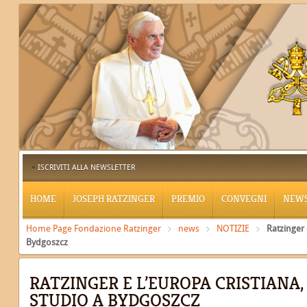
ISCRIVITI ALLA NEWSLETTER
HOME
JOSEPH RATZINGER
PREMIO
CONVEGNI
NEW
Home Page Fondazione Ratzinger
news
NOTIZIE
Ratzinger 
Bydgoszcz
RATZINGER E L’EUROPA CRISTIANA,
STUDIO A BYDGOSZCZ