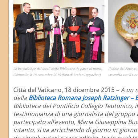
Il dono del Papa eme
La benedizione dei locali della Biblioteca da parte di mons.
ceramica con il suo
Gänswein, il 18 novembre 2015 (foto di Stefan Loppacher)
Città del Vaticano, 18 dicembre 2015 –
A un 
della
Biblioteca Romana Joseph Ratzinger – 
Biblioteca del Pontificio Collegio Teutonico, 
testimonianza di una giornalista del gruppo R
partecipato all’evento, Maria Giuseppina Buo
intanto, si va arricchendo di giorno in giorno 
da singoli autori e case editrici, tra le quali