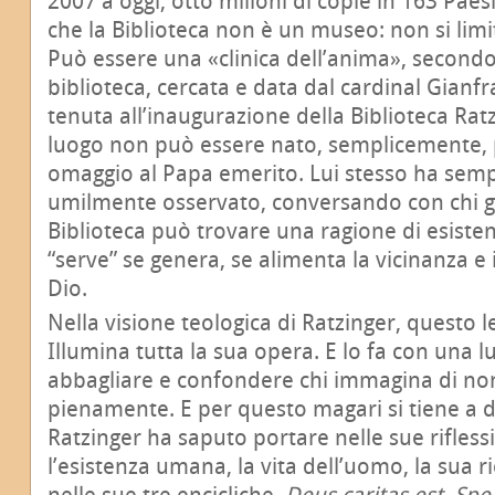
2007 a oggi, otto milioni di copie in 163 Paesi)
che la Biblioteca non è un museo: non si lim
Può essere una «clinica dell’anima», secondo 
biblioteca, cercata e data dal cardinal Gianf
tenuta all’inaugurazione della Biblioteca Ratz
luogo non può essere nato, semplicemente,
omaggio al Papa emerito. Lui stesso ha sem
umilmente osservato, conversando con chi gli
Biblioteca può trovare una ragione di esistenz
“serve” se genera, se alimenta la vicinanza e 
Dio.
Nella visione teologica di Ratzinger, questo l
Illumina tutta la sua opera. E lo fa con una l
abbagliare e confondere chi immagina di non
pienamente. E per questo magari si tiene a 
Ratzinger ha saputo portare nelle sue rifless
l’esistenza umana, la vita dell’uomo, la sua ri
nelle sue tre encicliche,
Deus caritas est
,
Spe 