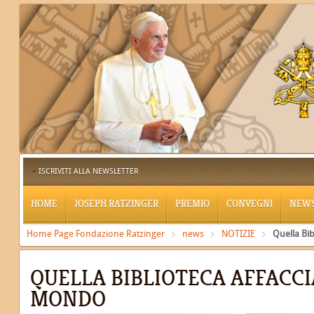
ISCRIVITI ALLA NEWSLETTER
HOME
JOSEPH RATZINGER
PREMIO
CONVEGNI
NEW
Home Page Fondazione Ratzinger
news
NOTIZIE
Quella Bib
QUELLA BIBLIOTECA AFFACCI
MONDO