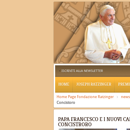
ISCRIVITI ALLA NEWSLETTER
HOME
JOSEPH RATZINGER
PREMI
Home Page Fondazione Ratzinger
news
Concistoro
PAPA FRANCESCO E I NUOVI CA
CONCISTRORO