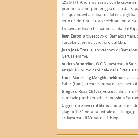
(29/6/17) "Andiamo avanti con la croce nel 
pronunciate nel pomeriggio di ieri dal Pap
i cinque nuovi cardinali da lui creati gli h
termine del Concistoro celebrato nella Basi
I nuovi cardinali che hanno salutato il Pa
Jean Zerbo
, arcivescovo di Bamako (Mali), 
Tuscolana, primo cardinale del Mali;
Juan José Omella
, arcivescovo di Barcello
Gerusalemme;
Anders Arborelius
, O.C.D., vescovo di Stoc
Angeli, è il primo cardinale della Svezia e 
Louis-Marie Ling Mangkhanekhoun
, vesco
Paksé (Laos), creato cardinale presbitero di
Gregorio Rosa Chávez
, vescovo titolare di
cardinale presbitero del Santissimo Sacrame
Oggi ricorre invece il 66mo anniversario de
giugno 1951 nella cattedrale di Frisinga, p
arcivescovo di Monaco e Frisinga.