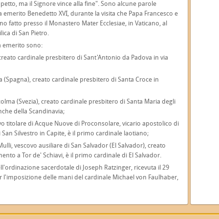
petto, ma il Signore vince alla fine". Sono alcune parole
a emerito Benedetto XVI, durante la visita che Papa Francesco e
anno fatto presso il Monastero Mater Ecclesiae, in Vaticano, al
lica di San Pietro.
pa emerito sono:
creato cardinale presbitero di Sant'Antonio da Padova in via
na (Spagna), creato cardinale presbitero di Santa Croce in
colma (Svezia), creato cardinale presbitero di Santa Maria degli
anche della Scandinavia;
vo titolare di Acque Nuove di Proconsolare, vicario apostolico di
 San Silvestro in Capite, è il primo cardinale laotiano;
 Mulli, vescovo ausiliare di San Salvador (El Salvador), creato
nto a Tor de' Schiavi, è il primo cardinale di El Salvador.
ll'ordinazione sacerdotale di Joseph Ratzinger, ricevuta il 29
er l'imposizione delle mani del cardinale Michael von Faulhaber,