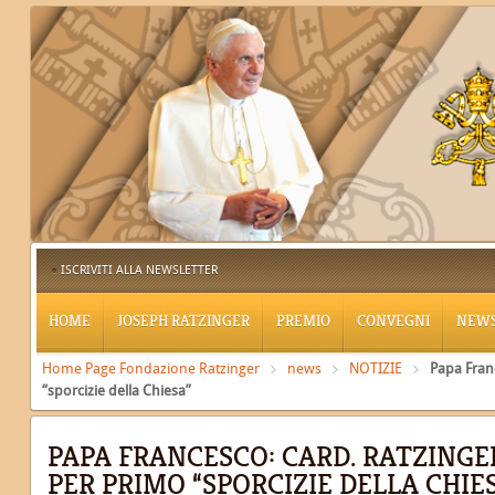
ISCRIVITI ALLA NEWSLETTER
HOME
JOSEPH RATZINGER
PREMIO
CONVEGNI
NEW
Home Page Fondazione Ratzinger
news
NOTIZIE
Papa Fran
“sporcizie della Chiesa”
PAPA FRANCESCO: CARD. RATZING
PER PRIMO “SPORCIZIE DELLA CHIE