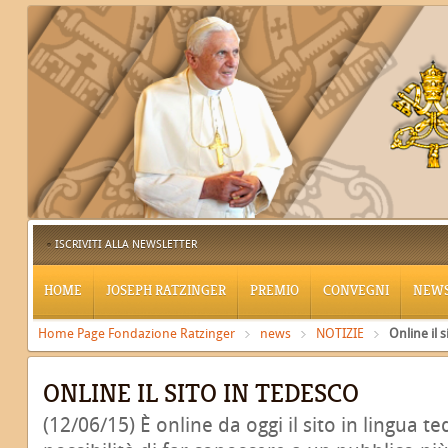
ISCRIVITI ALLA NEWSLETTER
HOME
JOSEPH RATZINGER
PREMIO
CONVEGNI
NEW
Home Page Fondazione Ratzinger
news
NOTIZIE
Online il 
ONLINE IL SITO IN TEDESCO
(12/06/15) È online da oggi il sito in lingua te