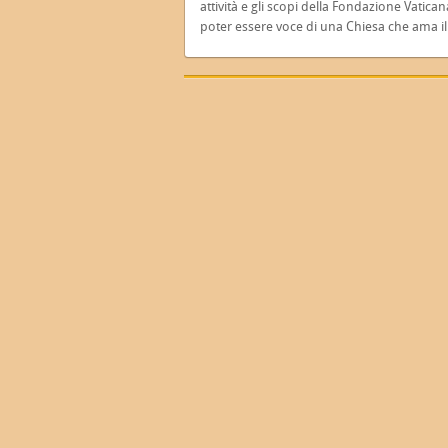
attività e gli scopi della Fondazione Vati
poter essere voce di una Chiesa che ama i