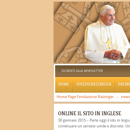
ISCRIVITI ALLA NEWSLETTER
HOME
JOSEPH RATZINGER
PREMI
Home Page Fondazione Ratzinger
news
ONLINE IL SITO IN INGLESE
30 gennaio 2015 – Parte oggi il sito in ling
continuare un servizio umile e discreto. U