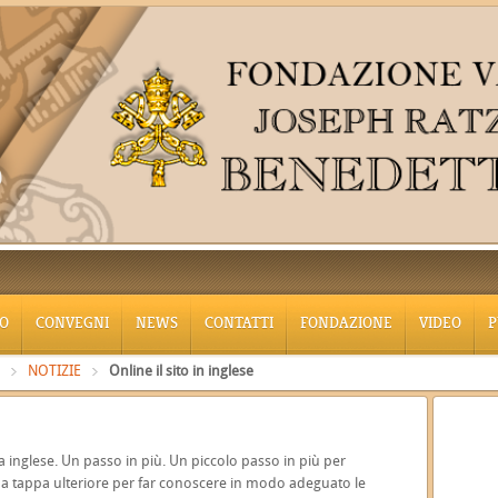
O
CONVEGNI
NEWS
CONTATTI
FONDAZIONE
VIDEO
P
NOTIZIE
Online il sito in inglese
ua inglese. Un passo in più. Un piccolo passo in più per
na tappa ulteriore per far conoscere in modo adeguato le