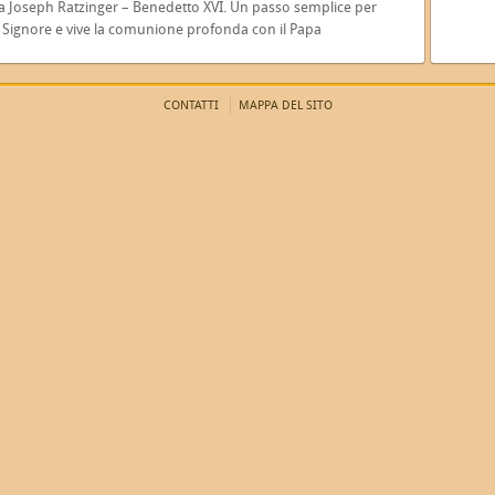
cana Joseph Ratzinger – Benedetto XVI. Un passo semplice per
l Signore e vive la comunione profonda con il Papa
CONTATTI
MAPPA DEL SITO