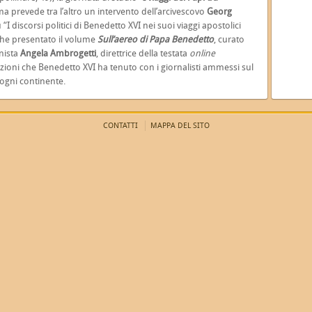
ma prevede tra l’altro un intervento dell’arcivescovo
Georg
u “I discorsi politici di Benedetto XVI nei suoi viaggi apostolici
nche presentato il volume
Sull’aereo di Papa Benedetto
, curato
anista
Angela Ambrogetti
, direttrice della testata
online
ioni che Benedetto XVI ha tenuto con i giornalisti ammessi sul
 ogni continente.
CONTATTI
MAPPA DEL SITO