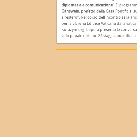
diplomazia e comunicazione
”. Il program
Gänswein
, prefetto della Casa Pontificia, s
all’estero”. Nel corso dell’incontro sarà a
per la Libreria Editrice Vaticana dalla vatic
Korazym.org. L’opera presenta le conversaz
volo papale nei suoi 24 viaggi apostolici in