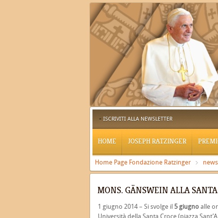
ISCRIVITI ALLA NEWSLETTER
HOME
JOSEPH RATZINGER
PREMI
Home Page Fondazione Ratzinger
news
MONS. GÄNSWEIN ALLA SANTA 
1 giugno 2014 – Si svolge il
5 giugno
alle o
Università della Santa Croce (piazza Sant’Ap