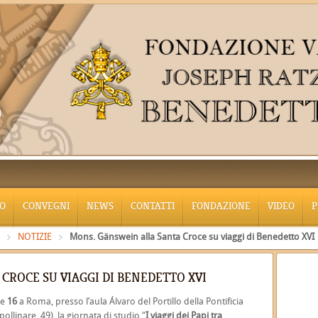
O
CONVEGNI
NEWS
CONTATTI
FONDAZIONE
VIDEO
P
NOTIZIE
Mons. Gänswein alla Santa Croce su viaggi di Benedetto XVI
CROCE SU VIAGGI DI BENEDETTO XVI
re
16
a Roma, presso l’aula Álvaro del Portillo della Pontificia
ollinare, 49), la giornata di studio “
I viaggi dei Papi tra