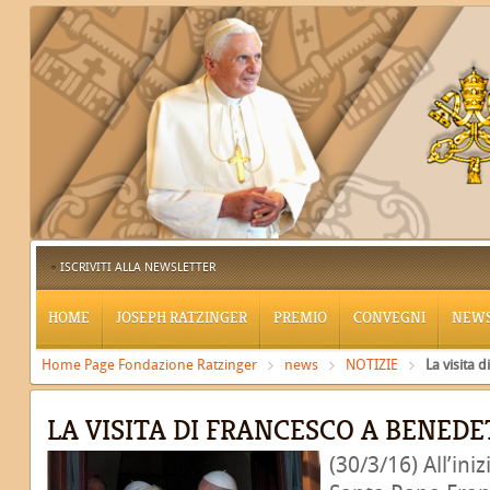
ISCRIVITI ALLA NEWSLETTER
HOME
JOSEPH RATZINGER
PREMIO
CONVEGNI
NEW
Home Page Fondazione Ratzinger
news
NOTIZIE
La visita 
LA VISITA DI FRANCESCO A BENEDE
(30/3/16) All’ini