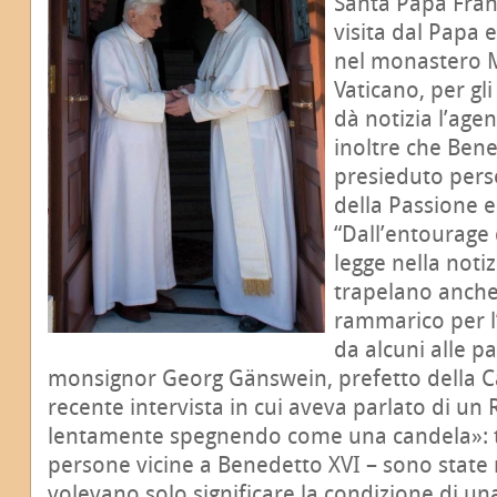
Santa Papa Franc
visita dal Papa 
nel monastero M
Vaticano, per gl
dà notizia l’age
inoltre che Ben
presieduto pers
della Passione e g
“Dall’entourage 
legge nella notiz
trapelano anche
rammarico per l
da alcuni alle p
monsignor Georg Gänswein, prefetto della Ca
recente intervista in cui aveva parlato di un 
lentamente spegnendo come una candela»: ta
persone vicine a Benedetto XVI – sono state 
volevano solo significare la condizione di un