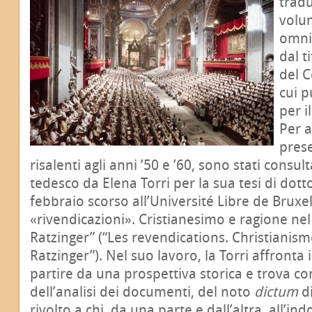
tradu
volu
omnia
dal t
del C
cui p
per 
Per a
prese
risalenti agli anni ’50 e ’60, sono stati consult
tedesco da Elena Torri per la sua tesi di dott
febbraio scorso all’Université Libre de Bruxell
«rivendicazioni». Cristianesimo e ragione nel
Ratzinger” (“Les revendications. Christianism
Ratzinger”). Nel suo lavoro, la Torri affronta
partire da una prospettiva storica e trova co
dell’analisi dei documenti, del noto
dictum
di
rivolto a chi, da una parte e dall’altra, all’in