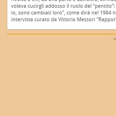
voleva cucirgli addosso il ruolo del “pentito
io, sono cambiati loro”, come dirà nel 1984 n
intervista curato da Vittorio Messori “Rapport
C