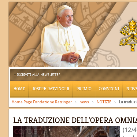
ISCRIVITI ALLA NEWSLETTER
HOME
JOSEPH RATZINGER
PREMIO
CONVEGNI
NEW
Home Page Fondazione Ratzinger
news
NOTIZIE
La traduzi
LA TRADUZIONE DELL’OPERA OMNIA
(12/4