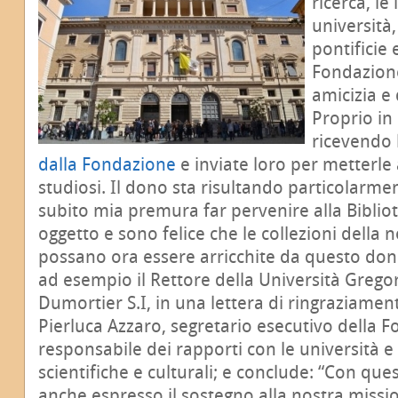
ricerca, le 
università,
pontificie e
Fondazione
amicizia e 
Proprio in
ricevendo 
dalla Fondazione
e inviate loro per metterle 
studiosi. Il dono sta risultando particolarmen
subito mia premura far pervenire alla Bibliot
oggetto e sono felice che le collezioni della 
possano ora essere arricchite da questo dono
ad esempio il Rettore della Università Grego
Dumortier S.I, in una lettera di ringraziament
Pierluca Azzaro, segretario esecutivo della 
responsabile dei rapporti con le università e l
scientifiche e culturali; e conclude: “Con ques
anche espresso il sostegno alla nostra missi