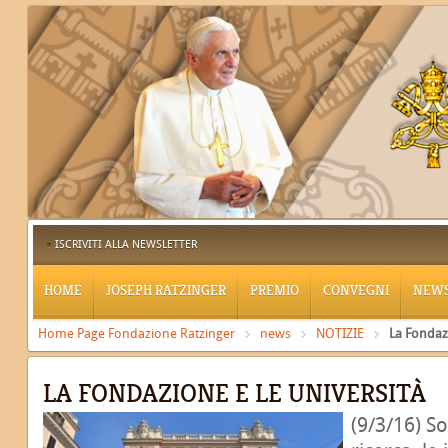
ISCRIVITI ALLA NEWSLETTER
HOME
JOSEPH RATZINGER
PREMIO
CONVEGNI
NEW
Home Page Fondazione Ratzinger
news
NOTIZIE
La Fondazi
LA FONDAZIONE E LE UNIVERSITÀ
(9/3/16) So