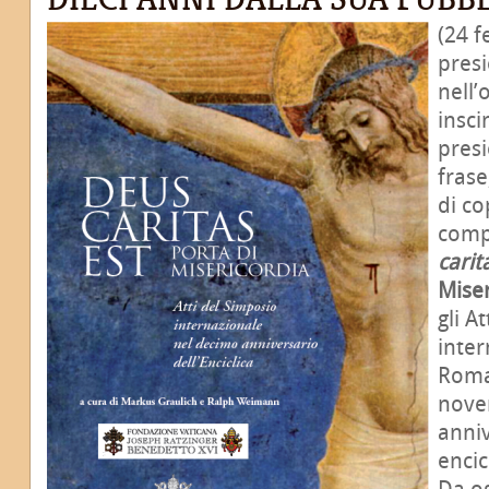
(24 f
presi
nell’
insci
presi
frase
di co
comp
carit
Miser
gli A
inter
Roma
nove
anniv
encic
Da og