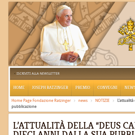
ISCRIVITI ALLA NEWSLETTER
HOME
JOSEPH RATZINGER
PREMIO
CONVEGNI
NEW
Home Page Fondazione Ratzinger
news
NOTIZIE
L’attualità
pubblicazione
L’ATTUALITÀ DELLA “DEUS CAR
DIECI ANNI DALLA SUA PUBB