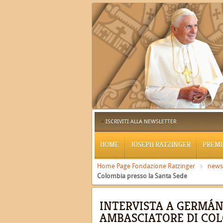
ISCRIVITI ALLA NEWSLETTER
HOME
JOSEPH RATZINGER
PREMI
Home Page Fondazione Ratzinger
news
Colombia presso la Santa Sede
INTERVISTA A GERMÁN
AMBASCIATORE DI COL