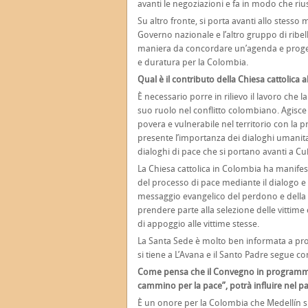
avanti le negoziazioni e fa in modo che ri
Su altro fronte, si porta avanti allo stesso 
Governo nazionale e l’altro gruppo di ribell
maniera da concordare un’agenda e proget
e duratura per la Colombia.
Qual è il contributo della Chiesa cattolica a
È necessario porre in rilievo il lavoro che
suo ruolo nel conflitto colombiano. Agisce 
povera e vulnerabile nel territorio con la p
presente l’importanza dei dialoghi umanitari
dialoghi di pace che si portano avanti a Cu
La Chiesa cattolica in Colombia ha manifesta
del processo di pace mediante il dialogo e
messaggio evangelico del perdono e della ric
prendere parte alla selezione delle vittim
di appoggio alle vittime stesse.
La Santa Sede è molto ben informata a propo
si tiene a L’Avana e il Santo Padre segue con
Come pensa che il Convegno in programma in
cammino per la pace”, potrà influire nel
È un onore per la Colombia che Medellín s