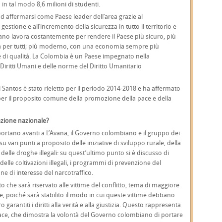
in tal modo 8,6 milioni di studenti.
 ad affermarsi come Paese leader dell’area grazie al
 gestione e all’incremento della sicurezza in tutto il territorio e
biano lavora costantemente per rendere il Paese più sicuro, più
tà per tutti; più moderno, con una economia sempre più
 e di qualità. La Colombia è un Paese impegnato nella
 Diritti Umani e delle norme del Diritto Umanitario
 Santos è stato rieletto per il periodo 2014-2018 e ha affermato
per il proposito comune della promozione della pace e della
cazione nazionale?
 portano avanti a L’Avana, il Governo colombiano e il gruppo dei
u vari punti a proposito delle iniziative di sviluppo rurale, della
delle droghe illegali: su quest’ultimo punto si è discusso di
delle coltivazioni illegali, i programmi di prevenzione del
e di interesse del narcotraffico.
o che sarà riservato alle vittime del conflitto, tema di maggiore
e, poiché sarà stabilito il modo in cui queste vittime debbano
arantiti i diritti alla verità e alla giustizia. Questo rappresenta
pace, che dimostra la volontà del Governo colombiano di portare