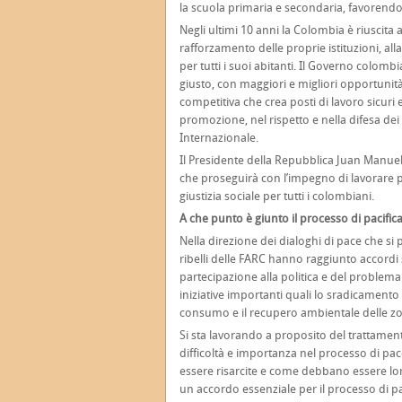
la scuola primaria e secondaria, favorendo 
Negli ultimi 10 anni la Colombia è riuscita
rafforzamento delle proprie istituzioni, alla
per tutti i suoi abitanti. Il Governo colom
giusto, con maggiori e migliori opportuni
competitiva che crea posti di lavoro sicuri
promozione, nel rispetto e nella difesa dei
Internazionale.
Il Presidente della Repubblica Juan Manuel
che proseguirà con l’impegno di lavorare 
giustizia sociale per tutti i colombiani.
A che punto è giunto il processo di pacifi
Nella direzione dei dialoghi di pace che si
ribelli delle FARC hanno raggiunto accordi s
partecipazione alla politica e del problema 
iniziative importanti quali lo sradicamento 
consumo e il recupero ambientale delle zon
Si sta lavorando a proposito del trattament
difficoltà e importanza nel processo di pac
essere risarcite e come debbano essere loro g
un accordo essenziale per il processo di 