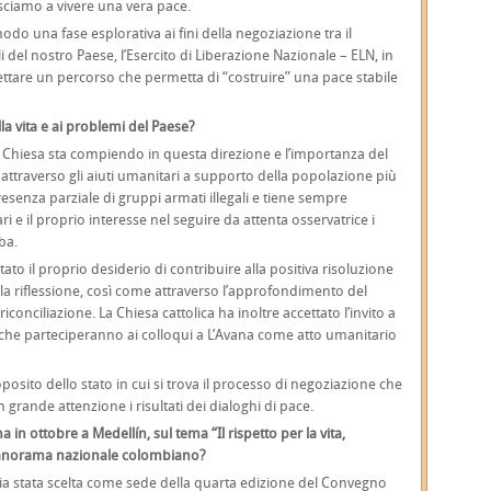
usciamo a vivere una vera pace.
modo una fase esplorativa ai fini della negoziazione tra il
i del nostro Paese, l’Esercito di Liberazione Nazionale – ELN, in
tare un percorso che permetta di “costruire” una pace stabile
lla vita e ai problemi del Paese?
 la Chiesa sta compiendo in questa direzione e l’importanza del
attraverso gli aiuti umanitari a supporto della popolazione più
resenza parziale di gruppi armati illegali e tiene sempre
 e il proprio interesse nel seguire da attenta osservatrice i
ba.
to il proprio desiderio di contribuire alla positiva risoluzione
 la riflessione, così come attraverso l’approfondimento del
onciliazione. La Chiesa cattolica ha inoltre accettato l’invito a
e che parteciperanno ai colloqui a L’Avana come atto umanitario
sito dello stato in cui si trova il processo di negoziazione che
 grande attenzione i risultati dei dialoghi di pace.
 ottobre a Medellín, sul tema “Il rispetto per la vita,
 panorama nazionale colombiano?
ia stata scelta come sede della quarta edizione del Convegno